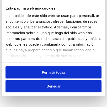
TU MOMENTO DE DESCONEXIÓN
Esta página web usa cookies
EMPIEZA AQUÍ
Las cookies de este sitio web se usan para personalizar
el contenido y los anuncios, ofrecer funciones de redes
Tanto si estás alojado en el hotel como si buscas un
spa
solo adultos en Menorca abierto al público
, Ona Spa
sociales y analizar el tráfico. Además, compartimos
está abierto para ti.
información sobre el uso que haga del sitio web con
nuestros partners de redes sociales, publicidad y análisis
web, quienes pueden combinarla con otra información
Reserva Ona Spa en el Hotel Petit Sagitario:
que les haya proporcionado o que hayan recopilado a
partir del uso que haya hecho de sus servicios.
+34 871 620 150
Permitir todas
spa.gran@sagitariohotels.com
Denegar