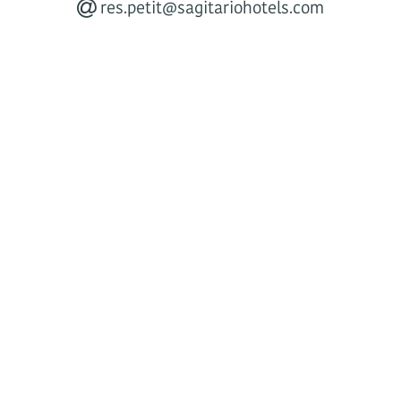
res.petit@sagitariohotels.com