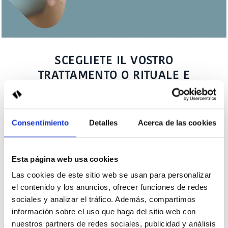
SCEGLIETE IL VOSTRO
TRATTAMENTO O RITUALE E
PRENOTATE IL VOSTRO MOMENTO
DI BENESSERE
Consentimiento
Detalles
Acerca de las cookies
Godetevi un'esperienza unica nella nostra
spa di
Ciutadella
senza lasciare l'hotel. Ideale se soggiornate in
hotel o
se cercate una spa a Minorca aperta al
Esta página web usa cookies
pubblico.
Las cookies de este sitio web se usan para personalizar
el contenido y los anuncios, ofrecer funciones de redes
VEDI MASSAGGI E TRATTAMENTI
sociales y analizar el tráfico. Además, compartimos
información sobre el uso que haga del sitio web con
nuestros partners de redes sociales, publicidad y análisis