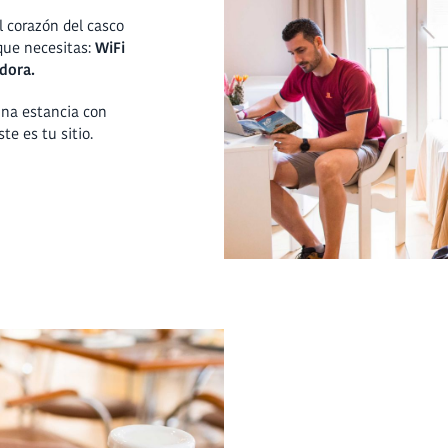
l corazón del casco
que necesitas:
WiFi
edora.
una estancia con
ste es tu sitio.