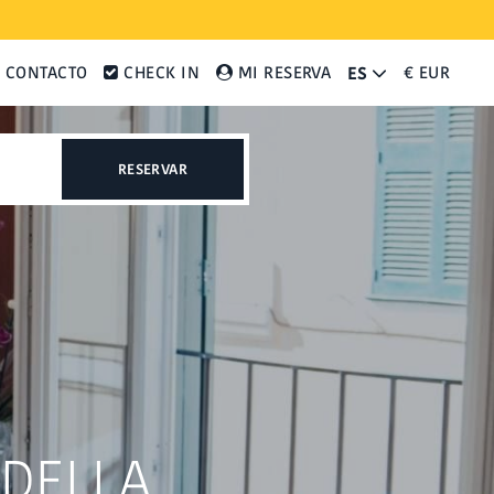
CONTACTO
CHECK IN
MI RESERVA
€ EUR
ES
RESERVAR
DELLA