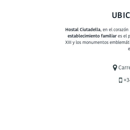
UBIC
Hostal Ciutadella
, en el corazón
establecimiento familiar
es el p
XIII y los monumentos emblemátic
e
Carre
+34