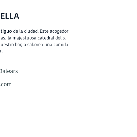
DELLA
ntiguo
de la ciudad. Este acogedor
has, la majestuosa catedral del s.
uestro bar, o saborea una comida
s.
 Balears
s.com