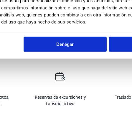
b se usan para personalizar el contenido y los anuncios, ofrecer
s, compartimos información sobre el uso que haga del sitio web 
 análisis web, quienes pueden combinarla con otra información q
r del uso que haya hecho de sus servicios.
Denegar
as
WiFi gratuito
Aire ac
cal
otos,
Reservas de excursiones y
Traslado
s
turismo activo