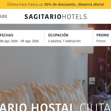
Última hora: hasta un
20% de descuento. ¡Reserva ahora!
BLOG
FECHAS
OCUPACIÓN
PROMO
TARIO HOSTAL
CIUTA