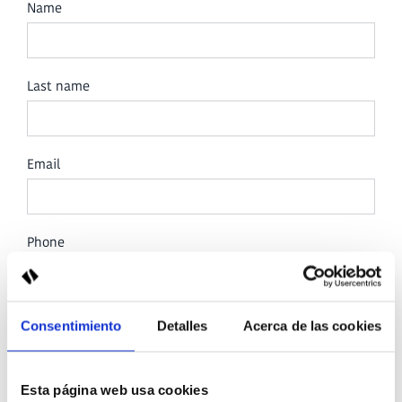
Name
Last name
Email
Phone
A quale hotel desideri inviare la tua richiesta?
Consentimiento
Detalles
Acerca de las cookies
Esta página web usa cookies
Subject