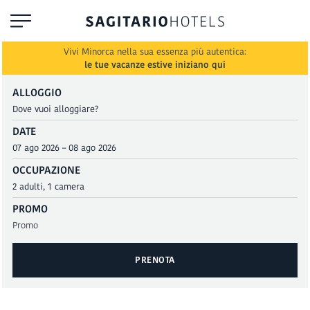
Vivi Minorca nella sua essenza più autentica:
le tue vacanze estive iniziano qui
ALLOGGIO
DATE
OCCUPAZIONE
PROMO
PRENOTA
PRENOTA