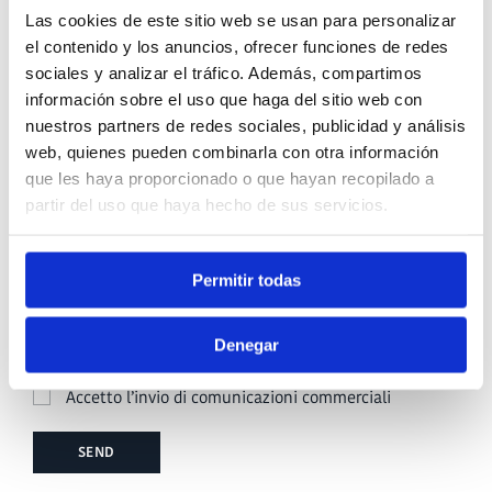
Las cookies de este sitio web se usan para personalizar
el contenido y los anuncios, ofrecer funciones de redes
sociales y analizar el tráfico. Además, compartimos
Message
información sobre el uso que haga del sitio web con
nuestros partners de redes sociales, publicidad y análisis
web, quienes pueden combinarla con otra información
que les haya proporcionado o que hayan recopilado a
partir del uso que haya hecho de sus servicios.
Permitir todas
Denegar
Accetto la
politica sulla privacy
Accetto l’invio di comunicazioni commerciali
SEND