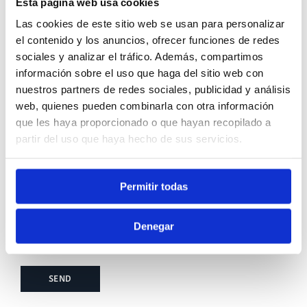
Esta página web usa cookies
Las cookies de este sitio web se usan para personalizar
Message
el contenido y los anuncios, ofrecer funciones de redes
sociales y analizar el tráfico. Además, compartimos
información sobre el uso que haga del sitio web con
nuestros partners de redes sociales, publicidad y análisis
web, quienes pueden combinarla con otra información
que les haya proporcionado o que hayan recopilado a
partir del uso que haya hecho de sus servicios.
Permitir todas
J’accepte la
politique de confidentialité
Denegar
J’accepte de recevoir des communications
commerciales
SEND