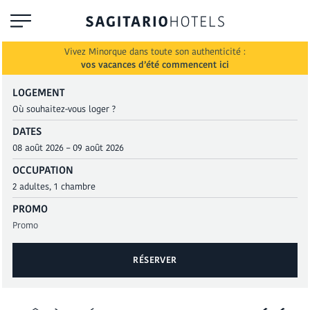
Vivez Minorque dans toute son authenticité :
vos vacances d’été commencent ici
LOGEMENT
DATES
OCCUPATION
PROMO
RÉSERVER
RÉSERVER