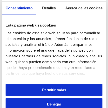
cristallines et le charmant
port de
Cala’n Bosch
.
Consentimiento
Detalles
Acerca de las cookies
Carrer Illa del Rey, 159,
07769 Cap d'Artrutx - Ciutadella de Menorca
Esta página web usa cookies
Las cookies de este sitio web se usan para personalizar
+34 871 60 83 02
el contenido y los anuncios, ofrecer funciones de redes
sociales y analizar el tráfico. Además, compartimos
información sobre el uso que haga del sitio web con
recepcion.menorcamar@sagitariohotels.com
nuestros partners de redes sociales, publicidad y análisis
web, quienes pueden combinarla con otra información
que les haya proporcionado o que hayan recopilado a
partir del uso que haya hecho de sus servicios.
Permitir todas
Denegar