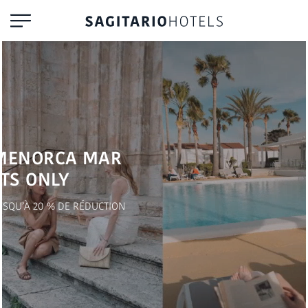
MENORCA MAR
TS ONLY
USQU’À 20 % DE RÉDUCTION