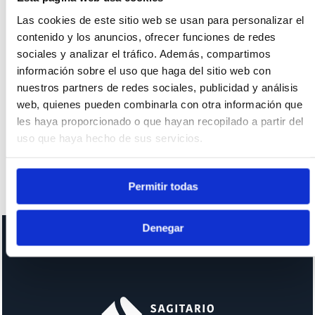
7
8
9
10
11
12
13
139 €
139 €
139 €
173 €
139 €
196 €
145 €
Las cookies de este sitio web se usan para personalizar el
contenido y los anuncios, ofrecer funciones de redes
14
15
16
17
18
19
20
sociales y analizar el tráfico. Además, compartimos
122 €
122 €
122 €
122 €
122 €
-
111 €
información sobre el uso que haga del sitio web con
21
22
23
24
25
26
27
nuestros partners de redes sociales, publicidad y análisis
111 €
111 €
111 €
111 €
139 €
103 €
105 €
web, quienes pueden combinarla con otra información que
28
29
30
les haya proporcionado o que hayan recopilado a partir del
105 €
105 €
105 €
uso que haya hecho de sus servicios.
Availability and prices may vary depending on the dates and
Permitir todas
occupancy of your search.
Denegar