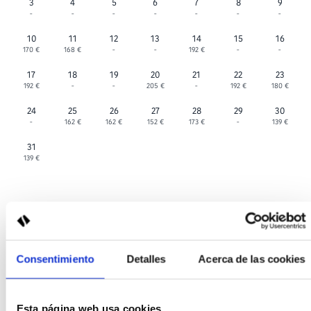
3
4
5
6
7
8
9
-
-
-
-
-
-
-
10
11
12
13
14
15
16
170 €
168 €
-
-
192 €
-
-
17
18
19
20
21
22
23
192 €
-
-
205 €
-
192 €
180 €
24
25
26
27
28
29
30
-
162 €
162 €
152 €
173 €
-
139 €
31
139 €
September 2026
Mon
Tue
Wed
Thu
Fri
Sat
Sun
Consentimiento
Detalles
Acerca de las cookies
1
2
3
4
5
6
139 €
139 €
-
139 €
139 €
139 €
Esta página web usa cookies