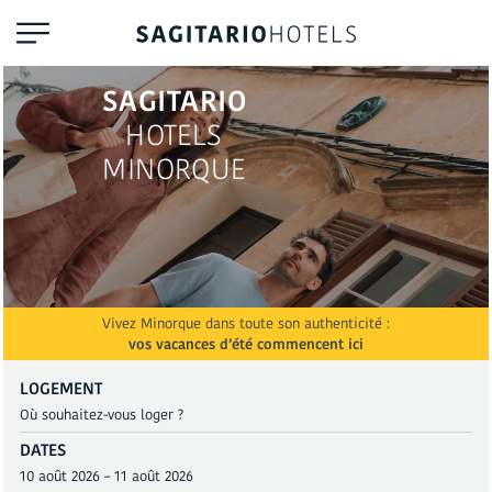
SAGITARIO
HOTELS
MINORQUE
Vivez Minorque dans toute son authenticité :
vos vacances d’été commencent ici
LOGEMENT
DATES