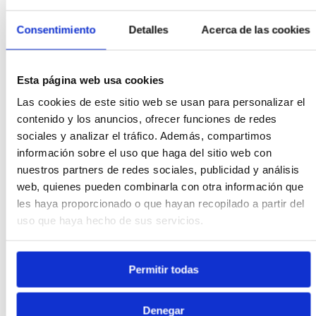
3
4
5
6
7
8
9
-
-
-
-
€ 360
€ 318
€ 360
Consentimiento
Detalles
Acerca de las cookies
10
11
12
13
14
15
16
€ 360
-
€ 419
€ 369
€ 356
€ 356
-
17
18
19
20
21
22
23
Esta página web usa cookies
€ 352
€ 352
€ 329
€ 400
€ 329
€ 308
€ 295
Las cookies de este sitio web se usan para personalizar el
24
25
26
27
28
29
30
contenido y los anuncios, ofrecer funciones de redes
€ 295
€ 295
€ 295
€ 295
€ 286
€ 286
€ 286
sociales y analizar el tráfico. Además, compartimos
31
información sobre el uso que haga del sitio web con
€ 286
nuestros partners de redes sociales, publicidad y análisis
web, quienes pueden combinarla con otra información que
les haya proporcionado o que hayan recopilado a partir del
Settembre 2026
uso que haya hecho de sus servicios.
Lun
Mar
Mer
Gio
Ven
Sab
Dom
Permitir todas
1
2
3
4
5
6
€ 270
€ 270
€ 270
€ 270
€ 270
€ 270
Denegar