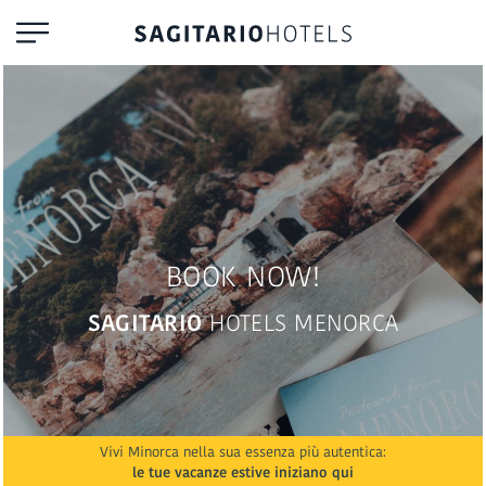
BOOK NOW!
SAGITARIO
HOTELS MENORCA
Vivi Minorca nella sua essenza più autentica:
le tue vacanze estive iniziano qui