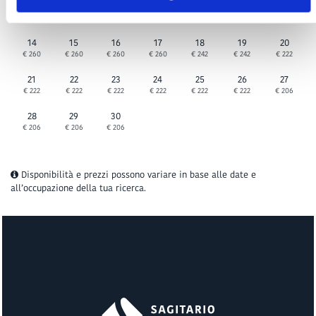
7
8
9
10
11
12
13
€ 270
€ 270
€ 270
€ 270
€ 270
€ 270
€ 260
14
15
16
17
18
19
20
€ 260
€ 260
€ 260
€ 260
€ 242
€ 242
€ 222
21
22
23
24
25
26
27
€ 222
€ 222
€ 222
€ 222
€ 222
€ 222
€ 206
28
29
30
€ 206
€ 206
€ 206
Disponibilità e prezzi possono variare in base alle date e
all’occupazione della tua ricerca.