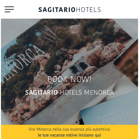
BOOK NOW!
SAGITARIO
HOTELS MENORCA
Vivi Minorca nella sua essenza più autentica:
le tue vacanze estive iniziano qui