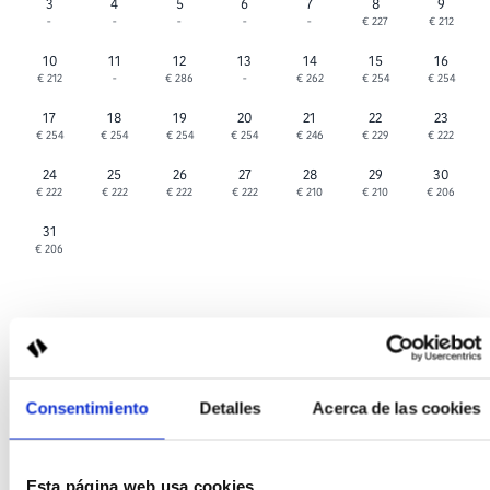
3
4
5
6
7
8
9
-
-
-
-
-
€ 227
€ 212
10
11
12
13
14
15
16
€ 212
-
€ 286
-
€ 262
€ 254
€ 254
17
18
19
20
21
22
23
€ 254
€ 254
€ 254
€ 254
€ 246
€ 229
€ 222
24
25
26
27
28
29
30
€ 222
€ 222
€ 222
€ 222
€ 210
€ 210
€ 206
31
€ 206
Settembre 2026
Lun
Mar
Mer
Gio
Ven
Sab
Dom
Consentimiento
Detalles
Acerca de las cookies
1
2
3
4
5
6
€ 200
€ 200
€ 200
€ 200
€ 200
€ 200
Esta página web usa cookies