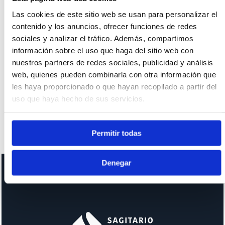
7
8
9
10
11
12
13
€ 200
€ 200
€ 200
€ 200
€ 196
€ 196
€ 192
Las cookies de este sitio web se usan para personalizar el
contenido y los anuncios, ofrecer funciones de redes
14
15
16
17
18
19
20
sociales y analizar el tráfico. Además, compartimos
€ 192
€ 192
€ 192
€ 192
€ 180
€ 180
€ 158
información sobre el uso que haga del sitio web con
21
22
23
24
25
26
27
nuestros partners de redes sociales, publicidad y análisis
€ 158
€ 158
€ 158
€ 158
€ 154
€ 154
€ 140
web, quienes pueden combinarla con otra información que
28
29
30
les haya proporcionado o que hayan recopilado a partir del
€ 140
€ 140
€ 140
uso que haya hecho de sus servicios.
Disponibilità e prezzi possono variare in base alle date e
Permitir todas
all’occupazione della tua ricerca.
Denegar