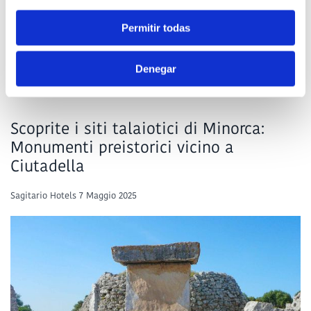
Calette tranquille, sapori autentici e piacevoli passeggiate in angoli
che conservano ancora l'essenza dell'isola. Quell'amico con cui le
Permitir todas
conversazioni non hanno bisogno di orologio, che invitereste a perdersi
con voi tra i profumi del mare e dell'estate.
Denegar
READ MORE
Scoprite i siti talaiotici di Minorca:
Monumenti preistorici vicino a
Ciutadella
Sagitario Hotels
7 Maggio 2025