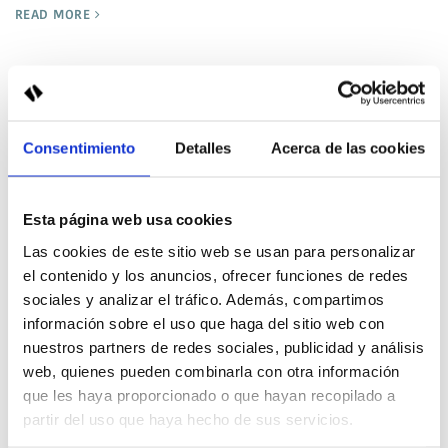
READ MORE
Piani tranquilli tra amici
Sagitario Hotels
17 Maggio 2025
Consentimiento
Detalles
Acerca de las cookies
Esta página web usa cookies
Las cookies de este sitio web se usan para personalizar
el contenido y los anuncios, ofrecer funciones de redes
sociales y analizar el tráfico. Además, compartimos
información sobre el uso que haga del sitio web con
nuestros partners de redes sociales, publicidad y análisis
web, quienes pueden combinarla con otra información
que les haya proporcionado o que hayan recopilado a
Se state pensando a una fuga con la vostra migliore amica, c'è
partir del uso que haya hecho de sus servicios.
un percorso lento che non potete perdere: