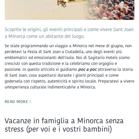
Scoprite le origini, gli eventi principali e come vivere Sant Joan
a Minorca come un abitante del luogo.
Se state programmando un viaggio a Minorca nel mese di giugno, non
perdetevi la Festa di Sant Joan a Ciutadella, uno degli eventi più
emblematici ed emozionanti dell'isola. Noi di Sagitario Hotels siamo
cresciuti con questa tradizione e la celebriamo con orgoglio e
passione. In questo articolo vi guidiamo
poc a poc
attraverso la storia
di Sant Joan, cosa aspettarsi durante i giorni principali e come
godersela con rispetto, autenticità e spirito locale. Preparatevi a vivere
un'esperienza culturale indimenticabile a Minorca.
READ MORE
Vacanze in famiglia a Minorca senza
stress (per voi e i vostri bambini)